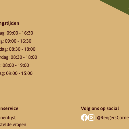
ngstijden
ag
:
09:00
-
16:30
ag
:
09:00
-
16:30
dag
:
08:30
-
18:00
rdag
:
08:30
-
18:00
g
:
08:00
-
19:00
ag
:
09:00
-
15:00
nservice
Volg ons op social
nenlijst
@RengersCorne
stelde vragen