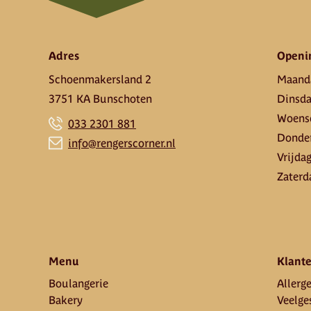
Adres
Openi
Schoenmakersland 2
Maand
3751 KA Bunschoten
Dinsd
Woens
033 2301 881
Donde
info@rengerscorner.nl
Vrijda
Zaterd
Menu
Klante
Boulangerie
Allerge
Bakery
Veelge