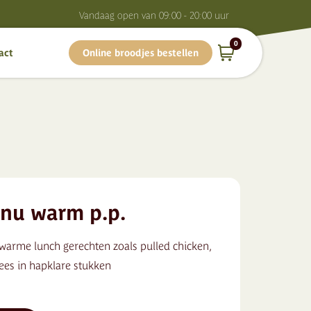
Vandaag o
pen van
09:00 - 20:00
uur
0
act
Online broodjes bestellen
nu warm p.p.
warme lunch gerechten zoals pulled chicken,
ees in hapklare stukken