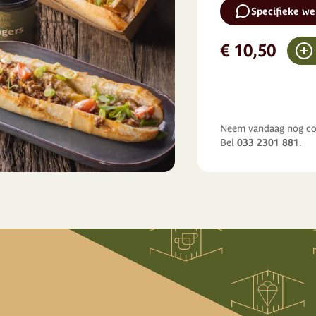
Specifieke w
€ 10,50
Neem vandaag nog con
Bel
033 2301 881
.