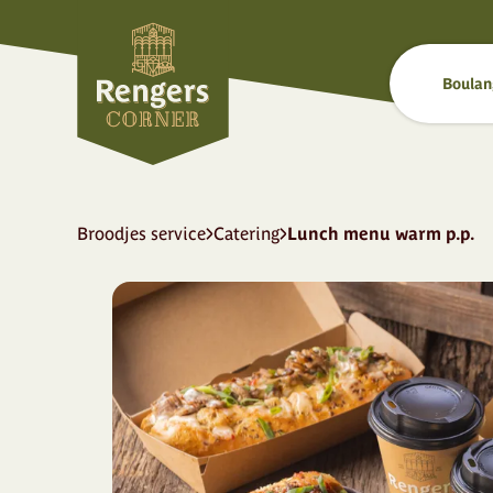
Boulan
Broodjes service
Catering
Lunch menu warm p.p.