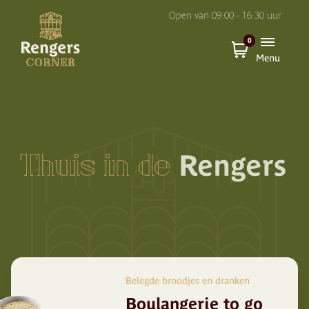
O
pen van
09:00 - 16:30
uur
0
Menu
Belegde broodjes en dranken
Boulangerie to go