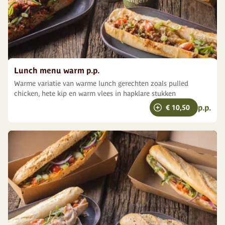
Lunch menu warm p.p.
Warme variatie van warme lunch gerechten zoals pulled
chicken, hete kip en warm vlees in hapklare stukken
p.p.
€ 10,50