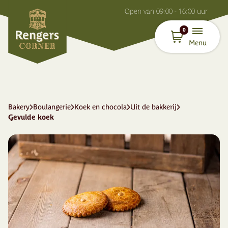
O
pen van
09:00 - 16:00
uur
0
Menu
Bakery
Boulangerie
Koek en chocola
Uit de bakkerij
Gevulde koek