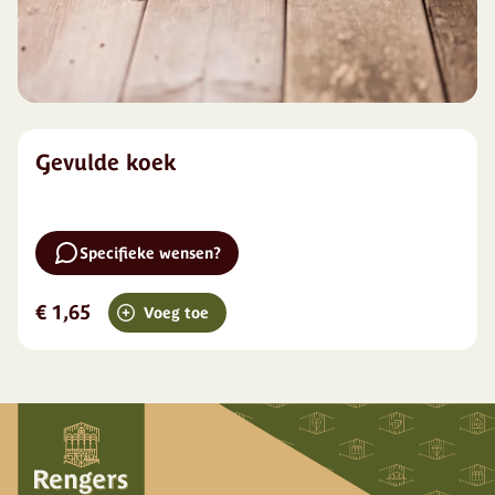
Gevulde koek
Specifieke wensen?
€ 1,65
Voeg toe