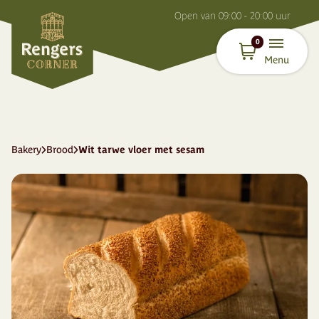
O
pen van
09:00 - 20:00
uur
0
Menu
Bakery
Brood
Wit tarwe vloer met sesam