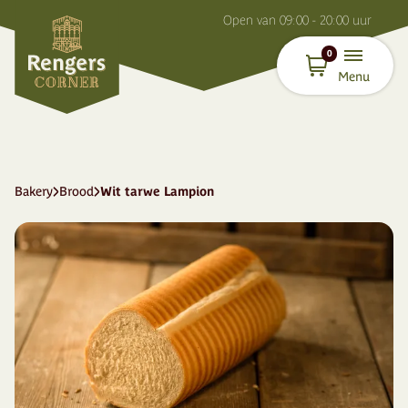
O
pen van
09:00 - 20:00
uur
0
Menu
Bakery
Brood
Wit tarwe Lampion