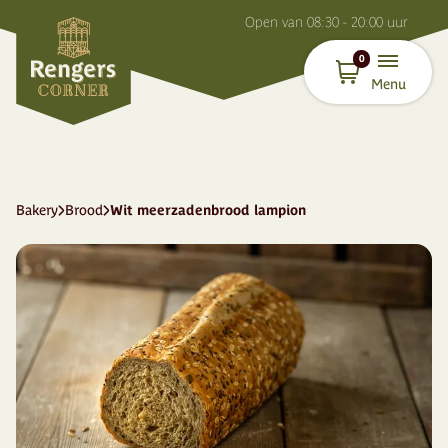
O
pen van
08:30 - 20:00
uur
0
Menu
Bakery
Brood
Wit meerzadenbrood lampion