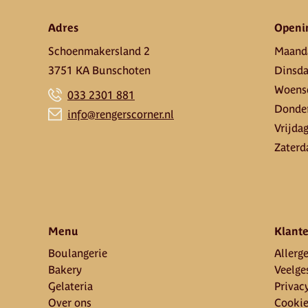
Adres
Openi
Schoenmakersland 2
Maand
3751 KA Bunschoten
Dinsd
Woens
033 2301 881
Donde
info@rengerscorner.nl
Vrijda
Zaterd
Menu
Klante
Boulangerie
Allerge
Bakery
Veelge
Gelateria
Privac
Over ons
Cooki