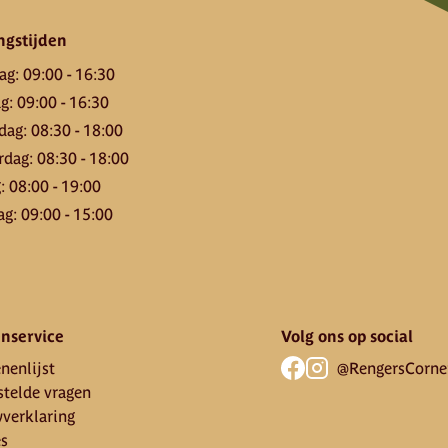
ngstijden
ag
:
09:00
-
16:30
ag
:
09:00
-
16:30
dag
:
08:30
-
18:00
rdag
:
08:30
-
18:00
g
:
08:00
-
19:00
ag
:
09:00
-
15:00
nservice
Volg ons op social
nenlijst
@RengersCorne
stelde vragen
yverklaring
es