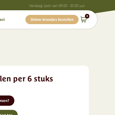
Vandaag o
pen van
09:00 - 20:00
uur
0
act
Online broodjes bestellen
len per 6 stuks
ensen?