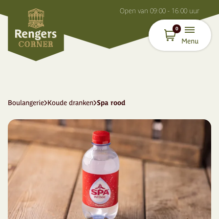
O
pen van
09:00 - 16:00
uur
0
Menu
Boulangerie
Koude dranken
Spa rood