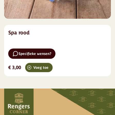
Spa rood
Specifieke wensen?
€ 3,00
Voeg toe