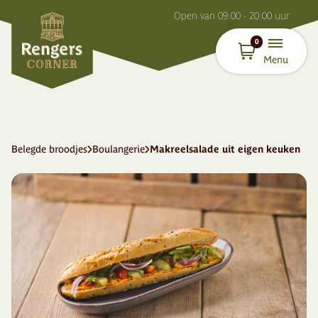
O
pen van
09:00 - 20:00
uur
0
Menu
Belegde broodjes
Boulangerie
Makreelsalade uit eigen keuken