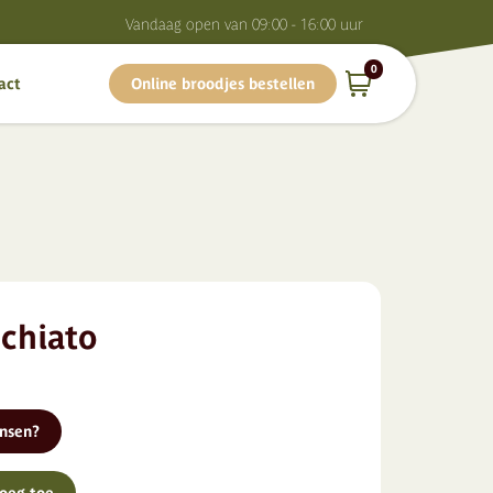
Vandaag o
pen van
09:00 - 16:00
uur
0
act
Online broodjes bestellen
chiato
ensen?