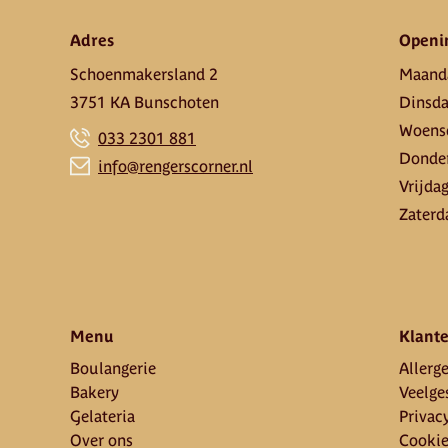
Adres
Openi
Schoenmakersland 2
Maand
3751 KA Bunschoten
Dinsd
Woens
033 2301 881
Donde
info@rengerscorner.nl
Vrijda
Zaterd
Menu
Klante
Boulangerie
Allerge
Bakery
Veelge
Gelateria
Privac
Over ons
Cooki