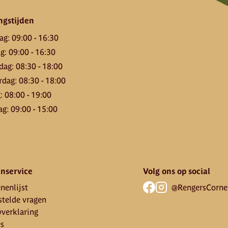
ngstijden
ag
:
09:00
-
16:30
ag
:
09:00
-
16:30
dag
:
08:30
-
18:00
rdag
:
08:30
-
18:00
g
:
08:00
-
19:00
ag
:
09:00
-
15:00
nservice
Volg ons op social
nenlijst
@RengersCorne
stelde vragen
yverklaring
es