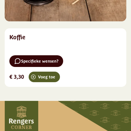
Koffie
Specifieke wensen?
€ 3,30
Voeg toe