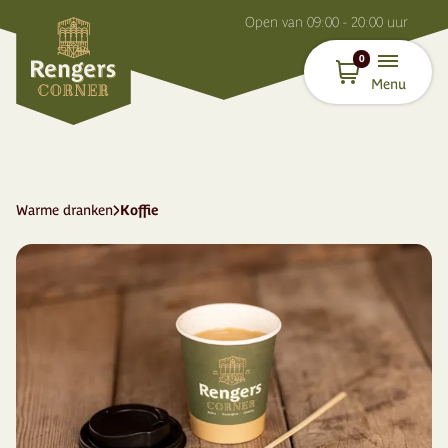
O
pen van
09:00 - 20:00
uur
0
Menu
Warme dranken
Koffie