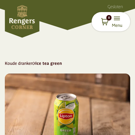
Gesloten
0
Menu
Koude dranken
Ice tea green