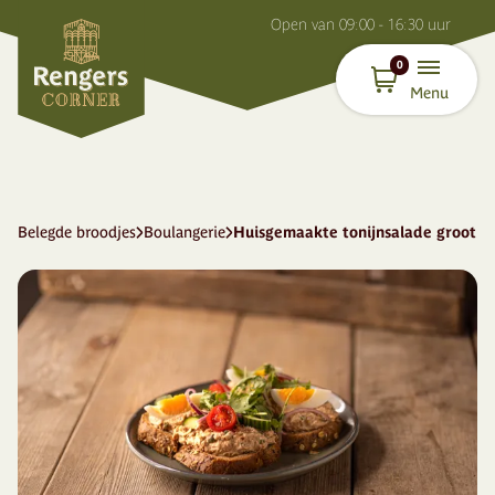
O
pen van
09:00 - 16:30
uur
0
Menu
Belegde broodjes
Boulangerie
Huisgemaakte tonijnsalade groot