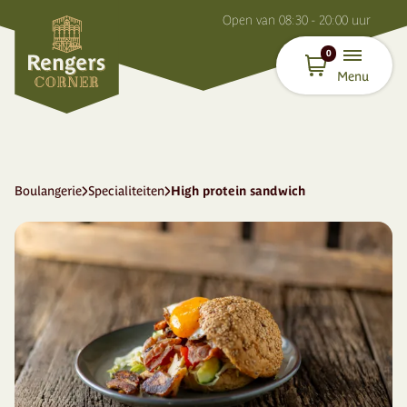
O
pen van
08:30 - 20:00
uur
0
Menu
Boulangerie
Specialiteiten
High protein sandwich