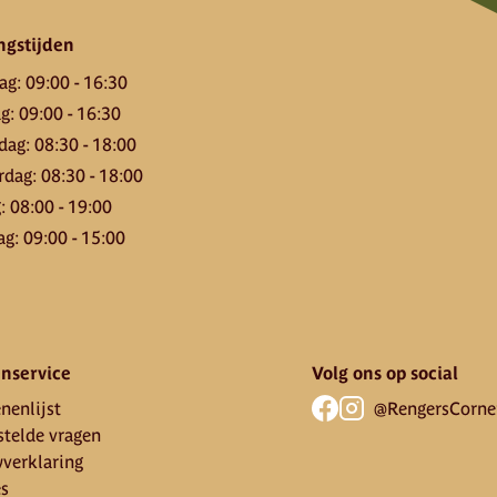
ngstijden
ag
:
09:00
-
16:30
ag
:
09:00
-
16:30
dag
:
08:30
-
18:00
rdag
:
08:30
-
18:00
g
:
08:00
-
19:00
ag
:
09:00
-
15:00
nservice
Volg ons op social
nenlijst
@RengersCorne
stelde vragen
yverklaring
es