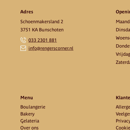
Adres
Openi
Schoenmakersland 2
Maand
3751 KA Bunschoten
Dinsd
Woens
033 2301 881
Donde
info@rengerscorner.nl
Vrijda
Zaterd
Menu
Klante
Boulangerie
Allerge
Bakery
Veelge
Gelateria
Privac
Over ons
Cooki