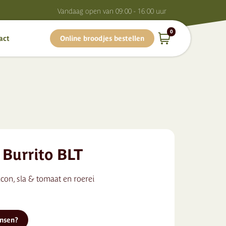
Vandaag o
pen van
09:00 - 16:00
uur
0
act
Online broodjes bestellen
 Burrito BLT
con, sla & tomaat en roerei
ensen?