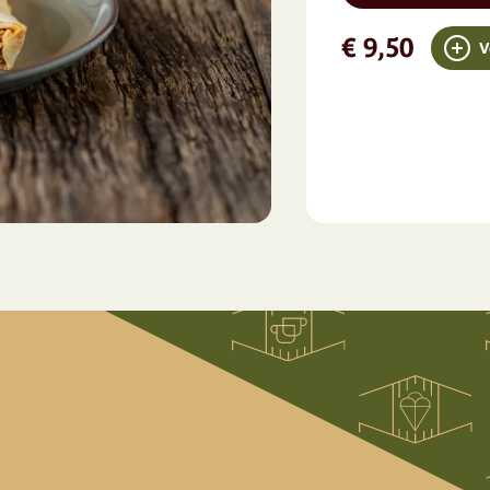
€ 9,50
V