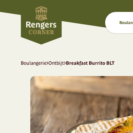
Boulan
Boulangerie
Ontbijt
Breakfast Burrito BLT