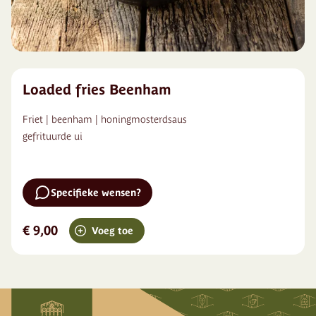
Loaded fries Beenham
Friet | beenham | honingmosterdsaus
gefrituurde ui
Specifieke wensen?
€ 9,00
Voeg toe