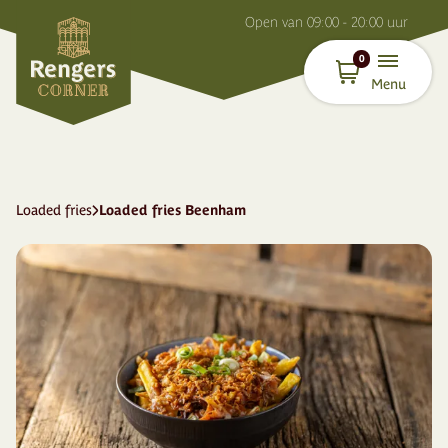
O
pen van
09:00 - 20:00
uur
0
Menu
Loaded fries
Loaded fries Beenham