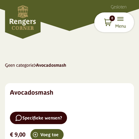
Gesloten
0
Menu
Geen categorie
Avocadosmash
Avocadosmash
Specifieke wensen?
€ 9,00
Voeg toe